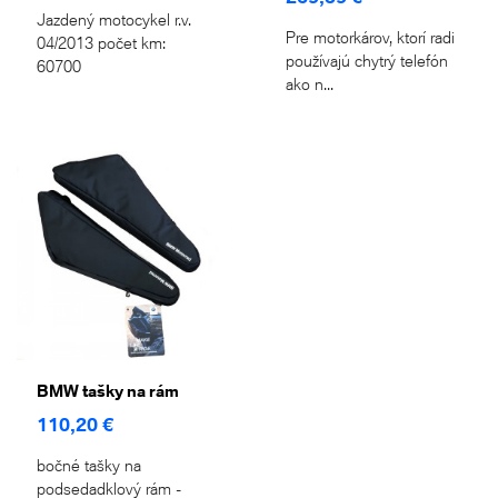
Jazdený motocykel r.v.
Pre motorkárov, ktorí radi
04/2013 počet km:
používajú chytrý telefón
60700
ako n...
BMW tašky na rám
110,20 €
bočné tašky na
podsedadklový rám -