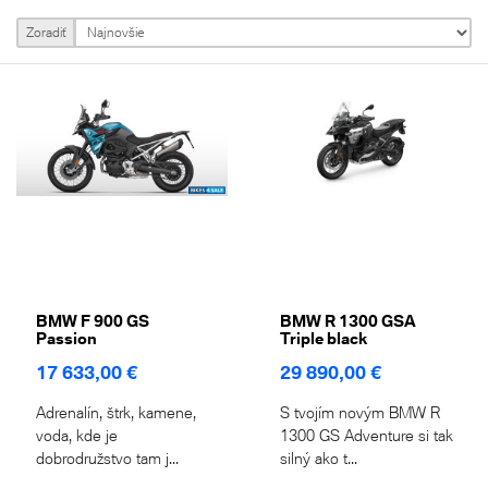
Zoradiť
BMW F 900 GS
BMW R 1300 GSA
Passion
Triple black
17 633,00 €
29 890,00 €
Adrenalín, štrk, kamene,
S tvojím novým BMW R
voda, kde je
1300 GS Adventure si tak
dobrodružstvo tam j...
silný ako t...