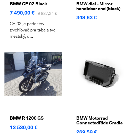
BMW CE 02 Black
BMW diel - Mirror
handlebar end (black)
7 490,00 €
9 887,24 €
348,63 €
CE 02 je perfektný
zrýchľovač pre teba a tvoj
mestský, di...
BMW R 1200 GS
BMW Motorrad
ConnectedRide Cradle
13 530,00 €
269,59 €