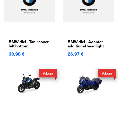
BMW diel - Tank cover
BMW diel - Adapter,
left bottom
additional headlight
30,98 €
26,97 €
Akcia
Akcia