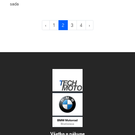
sada
‹
1
2
3
4
›
Všetko o nákupe