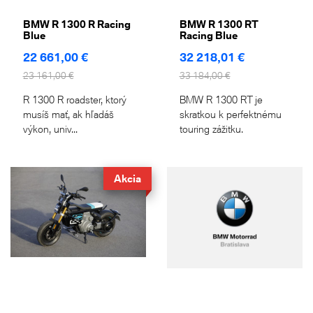
BMW R 1300 R Racing
BMW R 1300 RT
Blue
Racing Blue
22 661,00 €
32 218,01 €
23 161,00 €
33 184,00 €
R 1300 R roadster, ktorý
BMW R 1300 RT je
musíš mať, ak hľadáš
skratkou k perfektnému
výkon, univ...
touring zážitku.
Akcia