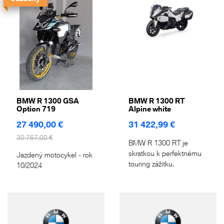
BMW R 1300 GSA
BMW R 1300 RT
Option 719
Alpine white
27 490,00 €
31 422,99 €
30 767,00 €
BMW R 1300 RT je
skratkou k perfektnému
Jazdený motocykel - rok
touring zážitku.
10/2024