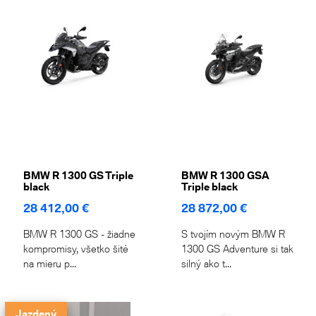
BMW R 1300 GS Triple
BMW R 1300 GSA
black
Triple black
28 412,00 €
28 872,00 €
BMW R 1300 GS - žiadne
S tvojím novým BMW R
kompromisy, všetko šité
1300 GS Adventure si tak
na mieru p...
silný ako t...
Jazdený