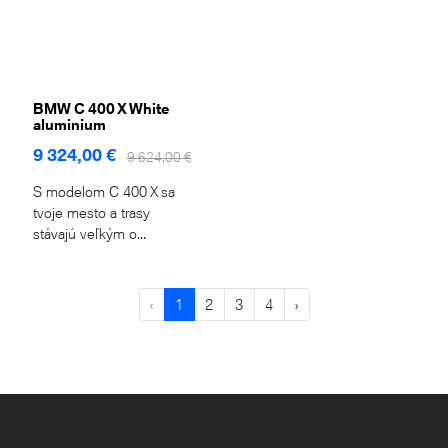
BMW C 400 X White
aluminium
9 324,00 €
9 624,00 €
S modelom C 400 X sa
tvoje mesto a trasy
stávajú veľkým o...
‹
1
2
3
4
›