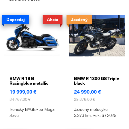
Dopredaj
Akcia
Jazdený
BMW R 18 B
BMW R 1300 GS Triple
Racingblue metallic
black
19 999,00 €
24 990,00 €
34 767,00 €
28 376,00 €
Ikonický BAGER za Mega
Jazdený motocykel -
zľavu
3.373 km, Rok: 6 / 2025