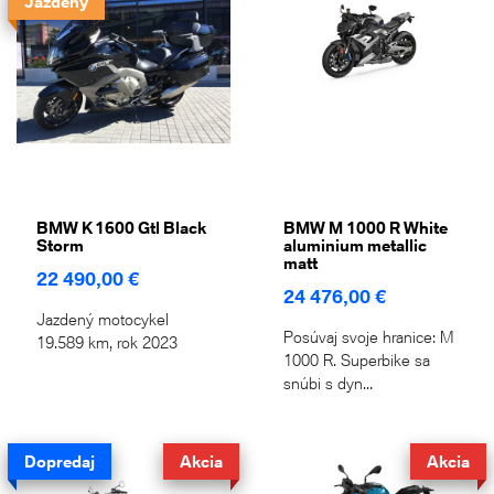
Jazdený
BMW K 1600 Gtl Black
BMW M 1000 R White
Storm
aluminium metallic
matt
22 490,00 €
24 476,00 €
Jazdený motocykel
Posúvaj svoje hranice: M
19.589 km, rok 2023
1000 R. Superbike sa
snúbi s dyn...
Dopredaj
Akcia
Akcia