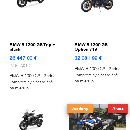
BMW R 1300 GS Triple
BMW R 1300 GS
black
Option 719
26 447,00 €
32 081,99 €
27 647,01 €
BMW R 1300 GS - žiadne
kompromisy, všetko šité
BMW R 1300 GS - žiadne
na mieru p...
kompromisy, všetko šité
na mieru p...
Jazdený
Akcia