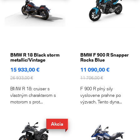
BMW R 18 Black storm
BMW F 900 R Snapper
metallic/Vintage
Rocks Blue
15 933,00 €
11 090,00 €
26 933,00 €
11 706,00 €
BMW R 18: cruiser s
F 900 R plný sily
vlastným charakterom s
vyslovene prahne po
motorom s prot...
výzvach. Tento dyna...
Akcia