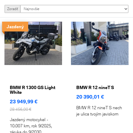
Zoradiť
Jazdený
BMW R 1300 GS Light
BMW R 12 nineT S
White
20 390,01 €
23 949,99 €
BMW R 12 nineT S nech
28 456,00 €
je ulica tvojím javiskom
Jazdený motocykel -
10.007 km, rok 9/2025,
záruka do 9/2030