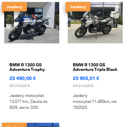
Jazdený
Jazdený
BMW R 1300 GS
BMW R 1300 GS
Adventure Trophy
Adventure Triple Black
25 490,00 €
25 905,01 €
30 733,00 €
29 314,00 €
Jazdený motocykel:
Jazdený
13.077 km, Záruka do
motocykel:11.480km, rok
9/29, servis 3/30
10/2025