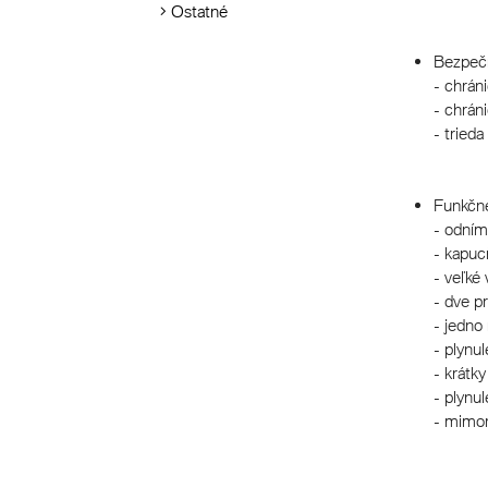
Ostatné
Bezpeč
- chrán
- chrán
- tried
Funkčné
- odním
- kapucň
- veľké
- dve p
- jedno
- plynul
- krátky
- plynu
- mimor