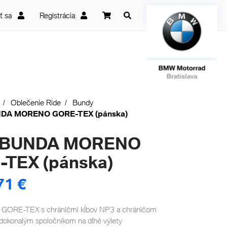
iť sa
Registrácia
Oblečenie Ride
Bundy
DA MORENO GORE-TEX (pánska)
BUNDA MORENO
TEX (pánska)
71 €
GORE-TEX s chráničmi kĺbov NP3 a chráničom
dokonalým spoločníkom na dlhé výlety