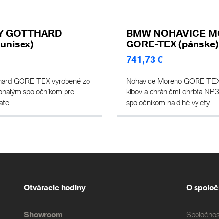
Y GOTTHARD
BMW NOHAVICE 
unisex)
GORE-TEX (pánske)
741,73 €
hard GORE-TEX vyrobené zo
Nohavice Moreno GORE-TEX 
konalým spoločníkom pre
kĺbov a chráničmi chrbta NP
ate
spoločníkom na dlhé výlety
Otváracie hodiny
O spoloč
Showroom
Spoločnos