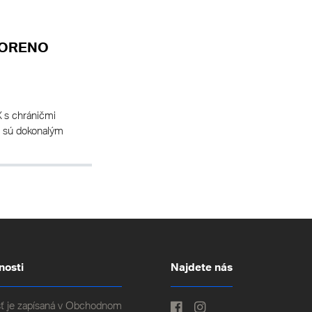
MORENO
s chráničmi
3 sú dokonalým
nosti
Najdete nás
ť je zapísaná v Obchodnom