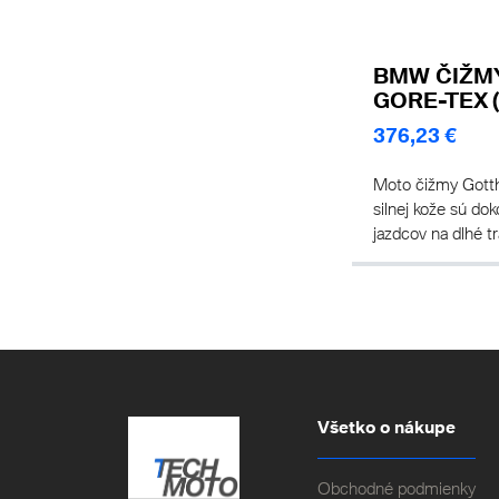
BMW ČIŽM
GORE-TEX (
376,23 €
Moto čižmy Gott
silnej kože sú do
jazdcov na dlhé tr
Všetko o nákupe
Obchodné podmienky