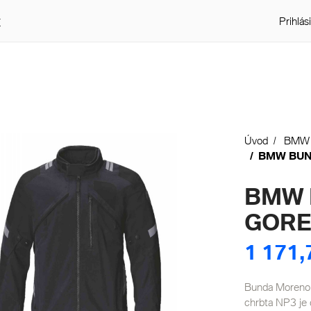
t
Prihlás
Úvod
BMW
BMW BUN
BMW 
GORE-
1 171,
Bunda Moreno 
chrbta NP3 je 