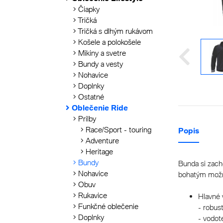
Čiapky
Tričká
Tričká s dlhým rukávom
Košele a polokošele
Mikiny a svetre
Bundy a vesty
Nohavice
Doplnky
Ostatné
Oblečenie Ride
Prilby
Race/Sport - touring
Popis
Adventure
Heritage
Bundy
Bunda si zach
Nohavice
bohatým možnos
Obuv
Rukavice
Hlavné 
Funkčné oblečenie
- robus
Doplnky
- vodot