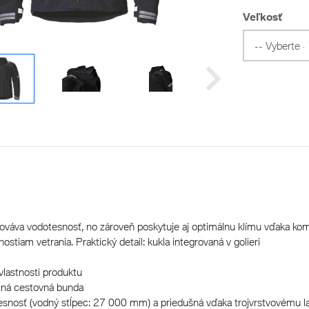
Veľkosť
ováva vodotesnosť, no zároveň poskytuje aj optimálnu klímu vďaka ko
tiam vetrania. Praktický detail: kukla integrovaná v golieri
vlastnosti produktu
tná cestovná bunda
esnosť (vodný stĺpec: 27 000 mm) a priedušná vďaka trojvrstvovému