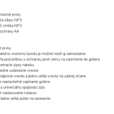
nostné prvky
iče kĺbov NP3
ič chrbta NP3
a ochrany AA
 prvky
ateľnú vnútornú bundu je možné nosiť aj samostatne
a pod prilbou s ochranou proti vetru; na zastrčenie do goliera
 vetracie zipsy naboku
redné vodotesné vrecká
 náprsné vrecko a jedno veľké vrecko na zadnej strane
e nastaviteľné zapínanie goliera
 a univerzálny spojovací zips
lé nastavovanie rukávov
iadne veľké pútko na zavesenie