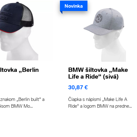
Novinka
tovka „Berlin
BMW šiltovka „Make
Life a Ride“ (sivá)
30,87 €
 znakom „Berlin built“ a
Čiapka s nápismi „Make Life A
pisom BMW Mo...
Ride“ a logom BMW na predne...