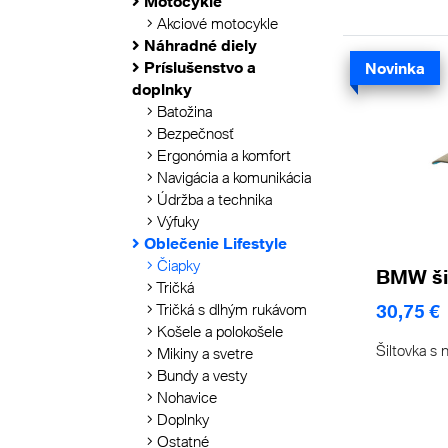
Motocykle
Akciové motocykle
Náhradné diely
Príslušenstvo a
Novinka
doplnky
Batožina
Bezpečnosť
Ergonómia a komfort
Navigácia a komunikácia
Údržba a technika
Výfuky
Oblečenie Lifestyle
Čiapky
BMW ši
Tričká
Tričká s dlhým rukávom
30,75 €
Košele a polokošele
Šiltovka s 
Mikiny a svetre
Bundy a vesty
Nohavice
Doplnky
Ostatné