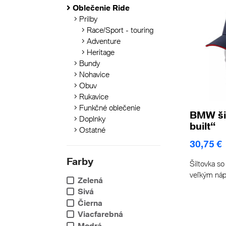
Oblečenie Ride
Prilby
Race/Sport - touring
Adventure
Heritage
Bundy
Nohavice
Obuv
Rukavice
Funkčné oblečenie
BMW šil
Doplnky
built“
Ostatné
30,75 €
Farby
Šiltovka so
veľkým ná
Zelená
Sivá
Čierna
Viacfarebná
Modrá