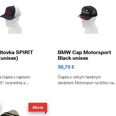
ltovka SPIRIT
BMW Cap Motorsport
unisex)
Black unisex
30,75 €
á čiapka s nápisom
Čiapka s veľkým farebným
S“ na prednej a ...
obrázkom Motorsport na štítku na...
Akcia