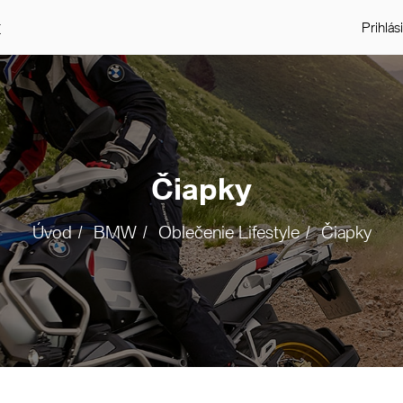
t
Prihlás
Čiapky
Úvod
BMW
Oblečenie Lifestyle
Čiapky