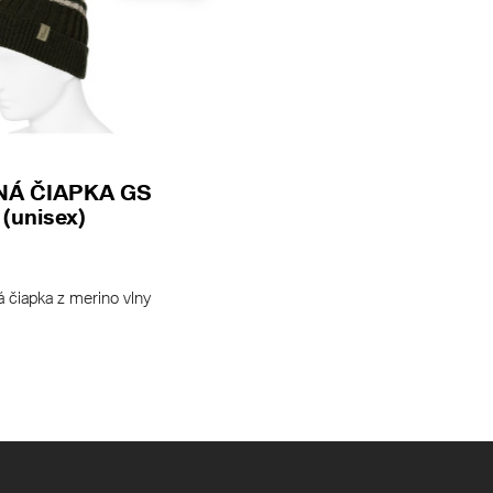
NÁ ČIAPKA GS
(unisex)
á čiapka z merino vlny