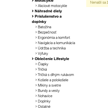
Motocykle
Nenašli sa 
Akciové motocykle
Náhradné diely
Príslušenstvo a
doplnky
Batožina
Bezpečnosť
Ergonómia a komfort
Navigácia a komunikácia
Údržba a technika
Výfuky
Oblečenie Lifestyle
Čiapky
Tričká
Tričká s dlhým rukávom
Košele a polokošele
Mikiny a svetre
Bundy a vesty
Nohavice
Doplnky
Ostatné