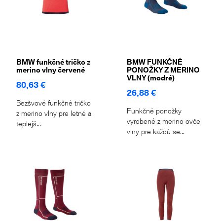
BMW funkčné tričko z
BMW FUNKČNÉ
merino vlny červené
PONOŽKY Z MERINO
VLNY (modré)
80,63 €
26,88 €
Bezšvové funkčné tričko
Funkčné ponožky
z merino vlny pre letné a
vyrobené z merino ovčej
teplejš...
vlny pre každú se...