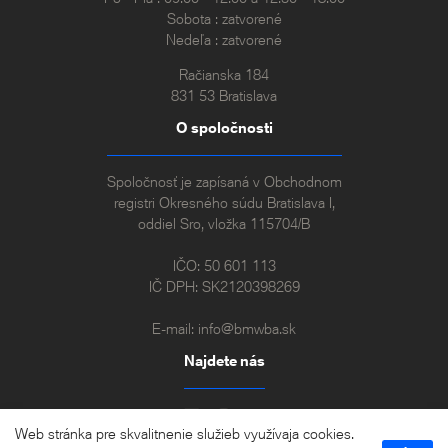
Sobota : zatvorené
Nedeľa : zatvorené
Račianska 184
831 53 Bratislava
O spoločnosti
Spoločnosť je zapísaná v Obchodnom
registri Okresného súdu Bratislava I,
oddiel Sro, vložka 115704/B
IČO: 50 601 113
IČ DPH: SK2120398269
E-mail:
info@bmwba.sk
Najdete nás
Web stránka pre skvalitnenie služieb využívaja cookies.