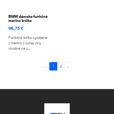
BMW dámske funkčné
merino tričko
96,75 €
Funkčné tričko vyrobené
z merino z ovčej vlny
vhodné na z...
‹
1
2
›