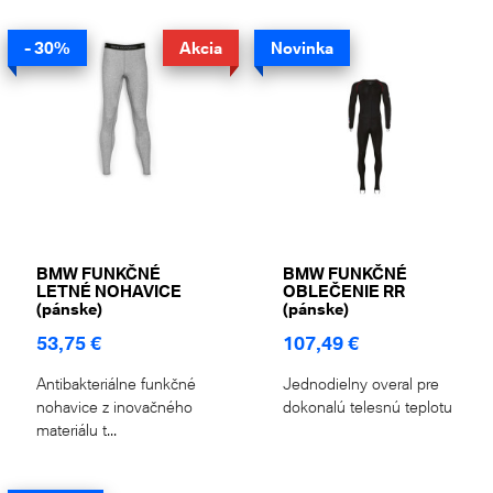
- 30%
Akcia
Novinka
BMW FUNKČNÉ
BMW FUNKČNÉ
LETNÉ NOHAVICE
OBLEČENIE RR
(pánske)
(pánske)
53,75 €
107,49 €
Antibakteriálne funkčné
Jednodielny overal pre
nohavice z inovačného
dokonalú telesnú teplotu
materiálu t...