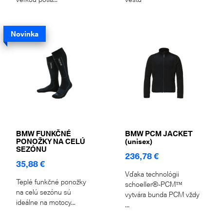
Novinka
BMW FUNKČNÉ
BMW PCM JACKET
PONOŽKY NA CELÚ
(unisex)
SEZÓNU
236,78 €
35,88 €
Vďaka technológii
Teplé funkčné ponožky
schoeller®-PCM™
na celú sezónu sú
vytvára bunda PCM vždy
ideálne na motocy...
...