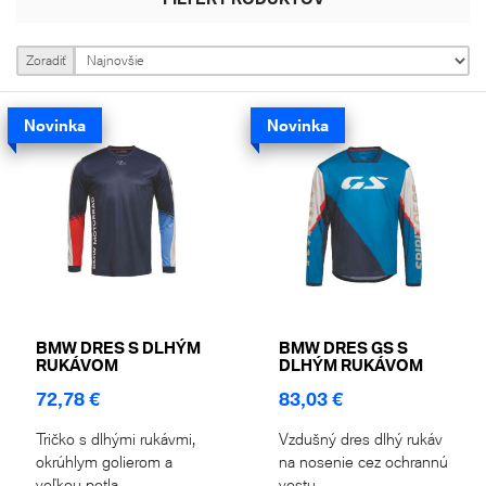
Zoradiť
Novinka
Novinka
BMW DRES S DLHÝM
BMW DRES GS S
RUKÁVOM
DLHÝM RUKÁVOM
72,78 €
83,03 €
Tričko s dlhými rukávmi,
Vzdušný dres dlhý rukáv
okrúhlym golierom a
na nosenie cez ochrannú
veľkou potla...
vestu