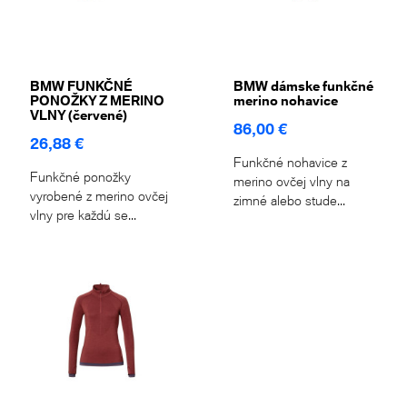
BMW FUNKČNÉ
BMW dámske funkčné
PONOŽKY Z MERINO
merino nohavice
VLNY (červené)
86,00 €
26,88 €
Funkčné nohavice z
Funkčné ponožky
merino ovčej vlny na
vyrobené z merino ovčej
zimné alebo stude...
vlny pre každú se...