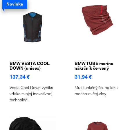
Novinka
BMW VESTA COOL
BMW TUBE merino
DOWN (unisex)
nákrčník červený
137,34 €
31,94 €
Vesta Cool Down vyniká
Multifunkčný šál na krk z
vďaka svojej inovatívnej
merino ovčej vlny
technológ...