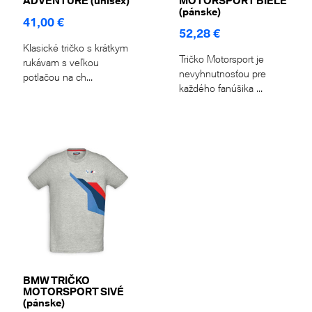
ADVENTURE (unisex)
MOTORSPORT BIELE
(pánske)
41,00 €
52,28 €
Klasické tričko s krátkym
Tričko Motorsport je
rukávam s veľkou
nevyhnutnosťou pre
potlačou na ch...
každého fanúšika ...
BMW TRIČKO
MOTORSPORT SIVÉ
(pánske)