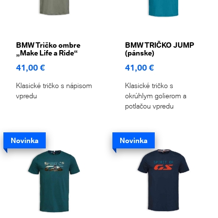
BMW Tričko ombre
BMW TRIČKO JUMP
„Make Life a Ride“
(pánske)
41,00 €
41,00 €
Klasické tričko s nápisom
Klasické tričko s
vpredu
okrúhlym golierom a
potlačou vpredu
Novinka
Novinka