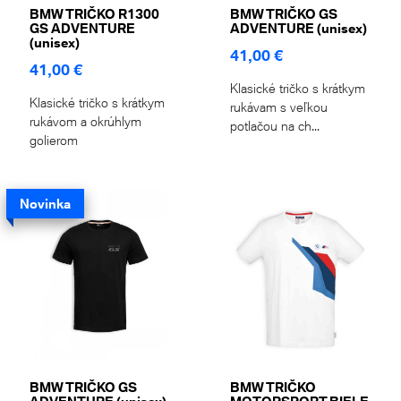
BMW TRIČKO R1300
BMW TRIČKO GS
GS ADVENTURE
ADVENTURE (unisex)
(unisex)
41,00 €
41,00 €
Klasické tričko s krátkym
Klasické tričko s krátkym
rukávam s veľkou
rukávom a okrúhlym
potlačou na ch...
golierom
Novinka
BMW TRIČKO GS
BMW TRIČKO