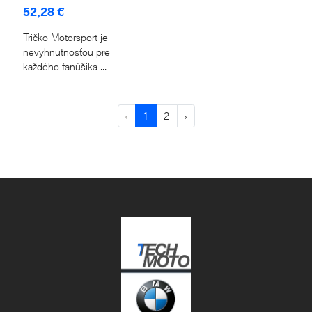
52,28 €
Tričko Motorsport je
nevyhnutnosťou pre
každého fanúšika ...
‹
1
2
›