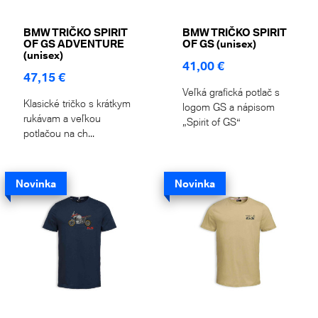
BMW TRIČKO SPIRIT
BMW TRIČKO SPIRIT
OF GS ADVENTURE
OF GS (unisex)
(unisex)
41,00 €
47,15 €
Veľká grafická potlač s
Klasické tričko s krátkym
logom GS a nápisom
rukávam a veľkou
„Spirit of GS“
potlačou na ch...
Novinka
Novinka