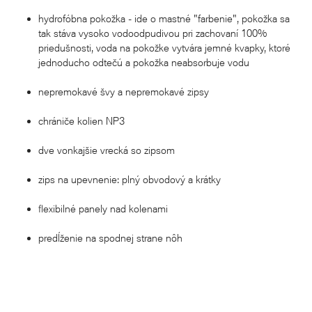
hydrofóbna pokožka - ide o mastné "farbenie", pokožka sa
tak stáva vysoko vodoodpudivou pri zachovaní 100%
priedušnosti, voda na pokožke vytvára jemné kvapky, ktoré
jednoducho odtečú a pokožka neabsorbuje vodu
nepremokavé švy a nepremokavé zipsy
chrániče kolien NP3
dve vonkajšie vrecká so zipsom
zips na upevnenie: plný obvodový a krátky
flexibilné panely nad kolenami
predĺženie na spodnej strane nôh